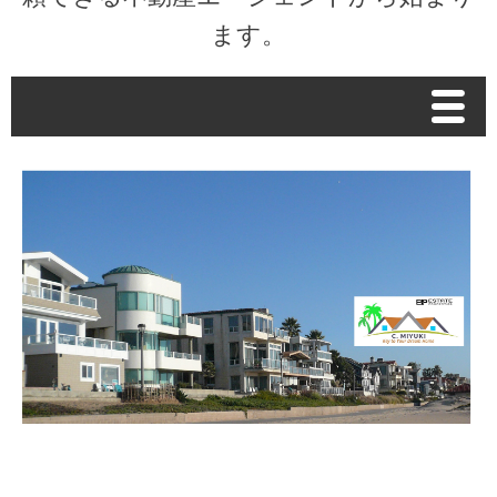
ます。
Menu
Home
Housing Matters Podcast
市場データ
Market Intelligence Report
不動産関連の税法/レントコントロール
お客様の声
プロフィール