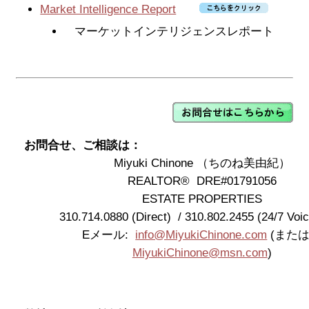
エリア情報
Market Intelligence Report
マーケットインテリジェンスレポート
Palos Verdes - Beach Cities - South Bay
Silicon Beach - Westside
Los Angeles
Gateway Cities - Orange County
お問合せ、ご相談は：
Miyuki Chinone （ちのね美由紀）
学校区
REALTOR® DRE#01791056
ESTATE PROPERTIES
ENGLISH
310.714.0880 (Direct) / 310.802.2455 (24/7 Voic
お問い合わせ
Eメール:
info@MiyukiChinone.com
(また
MiyukiChinone@msn.com
)